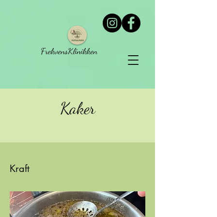
FrekvensKlinikken
Kaker
Kraft