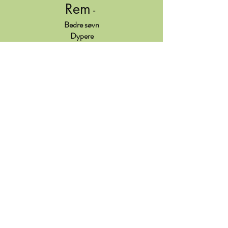
Rem
-
Bedre søvn
Dypere
REM‑søvn
Våkne uthvilt
Ikke-døsig
Liberty -